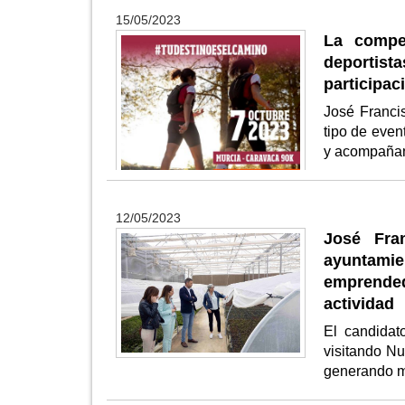
15/05/2023
La compe
deportis
participac
José Franci
tipo de even
y acompañan
12/05/2023
José Fra
ayuntami
emprended
actividad
El candidat
visitando Nu
generando m