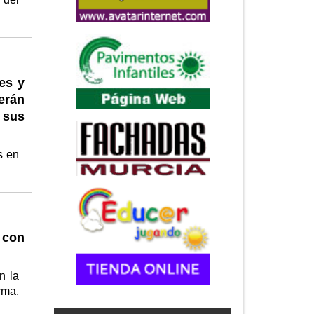
es y
erán
 sus
s en
 con
n la
rma,