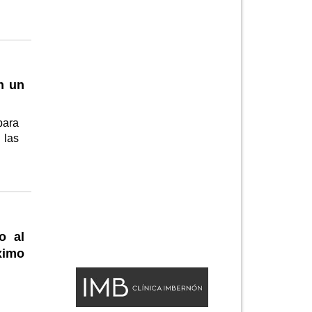
n un
para
 las
o al
ximo