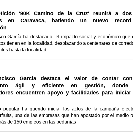
tición '90K Camino de la Cruz' reunirá a dos
tas en Caravaca, batiendo un nuevo recor
ión
sco García ha destacado "el impacto social y económico que 
tos tienen en la localidad, desplazando a centenares de corred
tes hasta la localidad
ncisco García destaca el valor de contar co
ento ágil y eficiente en gestión, donde
ores encuentren apoyo y facilidades para iniciar
o popular ha querido iniciar los actos de la campaña electo
rfruits, una de las empresas que han apostado por el medio ru
ás de 150 empleos en las pedanías