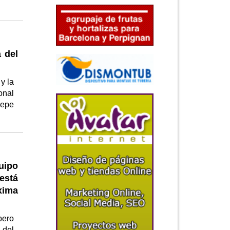
 del
y la
onal
Pepe
uipo
está
xima
pero
 del