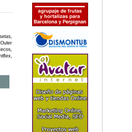
setas,
 Outer
ecos,
tflex,