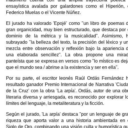
ensayística avalada por galardones como el Hiperión, 
Federico Muelas o el Vicente Núñez.
El jurado ha valorado 'Epojé' como "un libro de poemas 
gran organicidad, muy bien estructurado, que destaca por 
dominio de la métrica y la musicalidad". Asimismo, 
subrayado "la belleza del texto, la precisión del léxico y u
mezcla entre observación y reflexión bajo la apariencia 
una elaborada sencillez". La obra propone una mira
panteísta que se expresa en versos como "lo místico es dej
que el mundo sea / abrirse a la existencia y ser en ella".
Por su parte, el escritor leonés Raúl Ordás Fernández 
resultado ganador Premio Internacional de Narrativa 'Ciud
de la Cruz' con la obra 'La arpía'. Ordás, autor de una ob
literaria diversa y arriesgada, es reconocido por explorar l
límites del lenguaje, la metaliteratura y la ficción.
Según el jurado, 'La arpía' destaca "por un lenguaje de gr
riqueza que aporta valor a una historia ambientada en 
Siglo de Oro, combinando una visión culta y humorística q