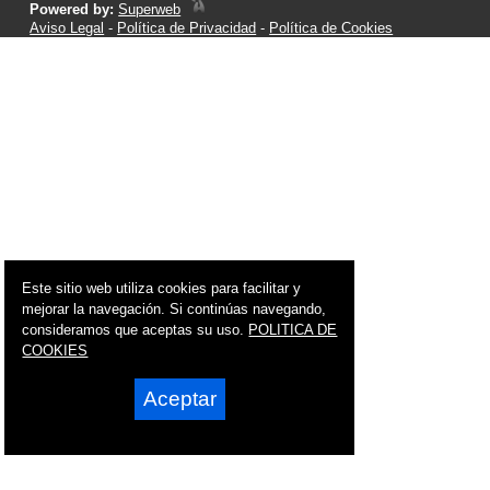
Powered by:
Superweb
Aviso Legal
-
Política de Privacidad
-
Política de Cookies
Este sitio web utiliza cookies para facilitar y
mejorar la navegación. Si continúas navegando,
consideramos que aceptas su uso.
POLITICA DE
COOKIES
Aceptar