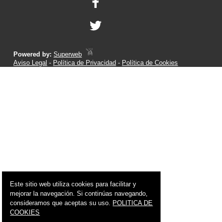
Powered by:
Superweb
Aviso Legal
-
Política de Privacidad
-
Política de Cookies
Este sitio web utiliza cookies para facilitar y
mejorar la navegación. Si continúas navegando,
consideramos que aceptas su uso.
POLITICA DE
COOKIES