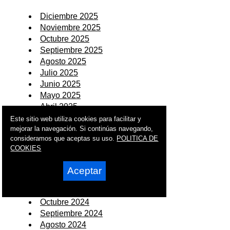
Diciembre 2025
Noviembre 2025
Octubre 2025
Septiembre 2025
Agosto 2025
Julio 2025
Junio 2025
Mayo 2025
Abril 2025
Marzo 2025
Este sitio web utiliza cookies para facilitar y
Febrero 2025
mejorar la navegación. Si continúas navegando,
consideramos que aceptas su uso.
POLITICA DE
Enero 2025
COOKIES
2024
Aceptar
Diciembre 2024
Noviembre 2024
Octubre 2024
Septiembre 2024
Agosto 2024