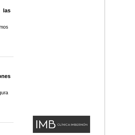
 las
amos
ones
gura