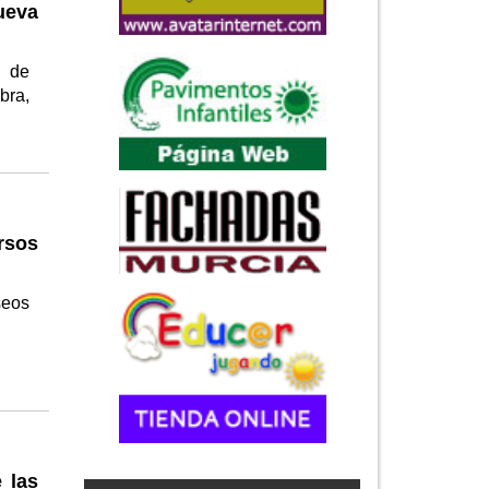
ueva
d de
bra,
rsos
seos
 las