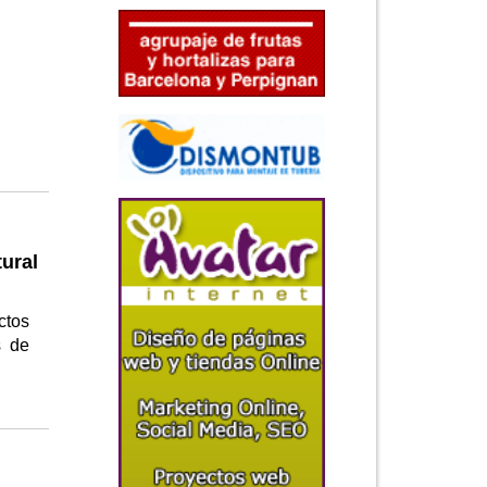
ural
ctos
s de